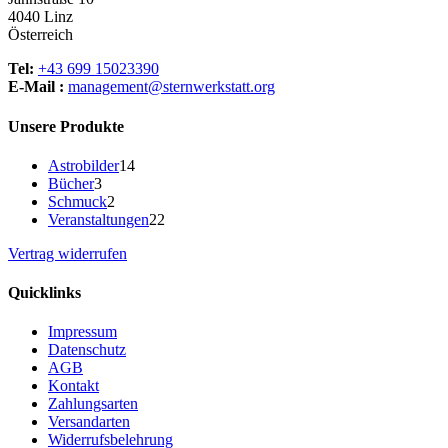
4040 Linz
Österreich
Tel:
+43 699 15023390
E-Mail :
management@sternwerkstatt.org
Unsere Produkte
14
Astrobilder
14
3
Produkte
Bücher
3
Produkte
2
Schmuck
2
Produkte
22
Veranstaltungen
22
Produkte
Vertrag widerrufen
Quicklinks
Impressum
Datenschutz
AGB
Kontakt
Zahlungsarten
Versandarten
Widerrufsbelehrung