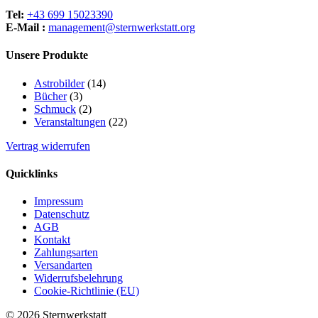
Tel:
+43 699 15023390
E-Mail :
management@sternwerkstatt.org
Unsere Produkte
14
Astrobilder
14
3
Produkte
Bücher
3
Produkte
2
Schmuck
2
Produkte
22
Veranstaltungen
22
Produkte
Vertrag widerrufen
Quicklinks
Impressum
Datenschutz
AGB
Kontakt
Zahlungsarten
Versandarten
Widerrufsbelehrung
Cookie-Richtlinie (EU)
© 2026 Sternwerkstatt