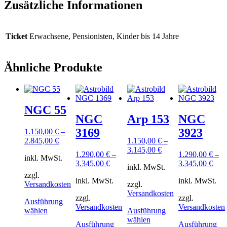
Zusätzliche Informationen
Ticket
Erwachsene, Pensionisten, Kinder bis 14 Jahre
Ähnliche Produkte
NGC 55
NGC
Arp 153
NGC
3169
3923
1.150,00
€
–
2.845,00
€
1.150,00
€
–
3.145,00
€
1.290,00
€
–
1.290,00
€
–
inkl. MwSt.
3.345,00
€
3.345,00
€
inkl. MwSt.
zzgl.
inkl. MwSt.
inkl. MwSt.
Versandkosten
zzgl.
Versandkosten
zzgl.
zzgl.
Ausführung
Versandkosten
Versandkosten
Dieses
wählen
Ausführung
Produkt
Dieses
wählen
Ausführung
Ausführung