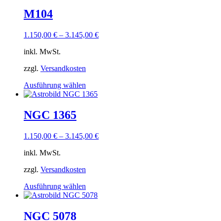
M104
1.150,00
€
–
3.145,00
€
inkl. MwSt.
zzgl.
Versandkosten
Dieses
Ausführung wählen
Produkt
weist
mehrere
NGC 1365
Varianten
auf.
1.150,00
€
–
3.145,00
€
Die
Optionen
inkl. MwSt.
können
auf
zzgl.
Versandkosten
der
Produktseite
Dieses
Ausführung wählen
gewählt
Produkt
werden
weist
mehrere
NGC 5078