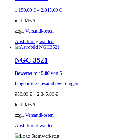
Varianten
auf.
1.150,00
€
–
2.845,00
€
Die
Optionen
inkl. MwSt.
können
auf
zzgl.
Versandkosten
der
Produktseite
Dieses
Ausführung wählen
gewählt
Produkt
werden
weist
mehrere
NGC 3521
Varianten
auf.
Bewertet mit
5.00
von 5
Die
Optionen
Ungeprüfte Gesamtbewertungen
können
auf
950,00
€
–
2.345,00
€
der
Produktseite
inkl. MwSt.
gewählt
werden
zzgl.
Versandkosten
Dieses
Ausführung wählen
Produkt
weist