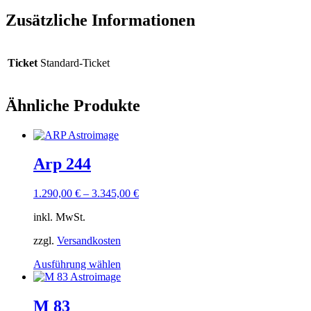
Zusätzliche Informationen
Ticket
Standard-Ticket
Ähnliche Produkte
Arp 244
1.290,00
€
–
3.345,00
€
inkl. MwSt.
zzgl.
Versandkosten
Dieses
Ausführung wählen
Produkt
weist
mehrere
M 83