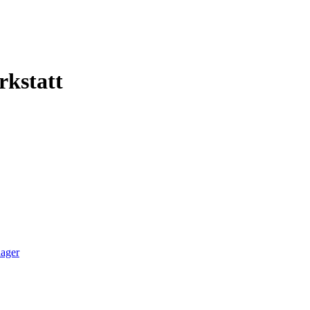
rkstatt
ager