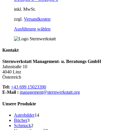
Die
Optionen
inkl. MwSt.
können
auf
zzgl.
Versandkosten
der
Produktseite
Dieses
Ausführung wählen
gewählt
Produkt
werden
weist
mehrere
Varianten
Kontakt
auf.
Die
Sternwerkstatt Management- u. Beratungs GmbH
Optionen
Jahnstraße 10
können
4040 Linz
auf
Österreich
der
Produktseite
Tel:
+43 699 15023390
gewählt
E-Mail :
management@sternwerkstatt.org
werden
Unsere Produkte
14
Astrobilder
14
3
Produkte
Bücher
3
Produkte
2
Schmuck
2