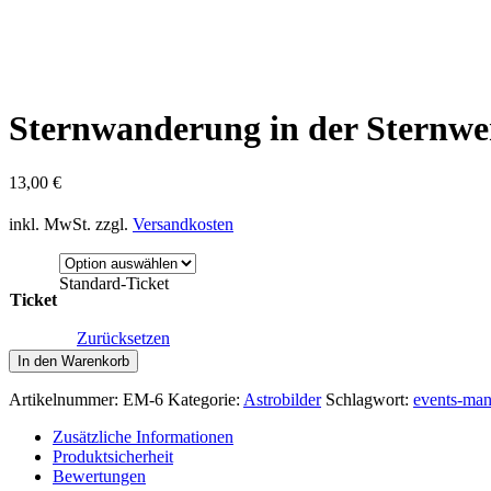
Sternwanderung in der Sternwe
13,00
€
inkl. MwSt.
zzgl.
Versandkosten
Standard-Ticket
Ticket
Zurücksetzen
Sternwanderung
In den Warenkorb
in
der
Artikelnummer:
EM-6
Kategorie:
Astrobilder
Schlagwort:
events-man
Sternwerkstatt
Menge
Zusätzliche Informationen
Produktsicherheit
Bewertungen