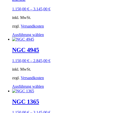
Varianten
auf.
1.150,00
€
–
3.145,00
€
Die
Optionen
inkl. MwSt.
können
auf
zzgl.
Versandkosten
der
Produktseite
Dieses
Ausführung wählen
gewählt
Produkt
werden
weist
mehrere
NGC 4945
Varianten
auf.
1.150,00
€
–
2.845,00
€
Die
Optionen
inkl. MwSt.
können
auf
zzgl.
Versandkosten
der
Produktseite
Dieses
Ausführung wählen
gewählt
Produkt
werden
weist
mehrere
NGC 1365
Varianten
auf.
1.150,00
€
–
3.145,00
€